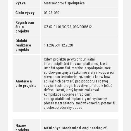
Výzva
Mezisektorová spolupráce
Číslo výzvy
02_23_020
Registrační
číslo
CZ.02.01.01/00/23_020/0008512
projektu
Období
realizace
1.1.2025-31.12.2028
projektu
Cílem projektu je vytvořit unikátní
interdisciplinární inovační platformu, která
umožní optimální interakci a spolupráci mezi
špičkovými týmy z výzkumné sféry v kooperaci
s kvalitním technickým zázemím a know-how
Anotace a
aplikačních partnerů pro podporu a rozvoj
cíle projektu
nových technologií. Inovativní přístup k léčbě
defektu kostí, který by minimalizoval
komplikace spojené s tradičními
nedegradabilními implantáty má významný
přesah mezi sektory, značný komerční potenciál
a celospolečenský dopad.
Název
MEBioSys: Mechanical engineering of
projektu