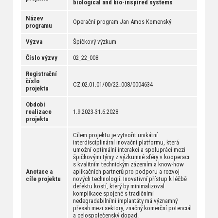
biological and bio-inspired systems
Název
Operační program Jan Amos Komenský
programu
Výzva
Špičkový výzkum
Číslo výzvy
02_22_008
Registrační
číslo
CZ.02.01.01/00/22_008/0004634
projektu
Období
realizace
1.9.2023-31.6.2028
projektu
Cílem projektu je vytvořit unikátní
interdisciplinární inovační platformu, která
umožní optimální interakci a spolupráci mezi
špičkovými týmy z výzkumné sféry v kooperaci
s kvalitním technickým zázemím a know-how
Anotace a
aplikačních partnerů pro podporu a rozvoj
cíle projektu
nových technologií. Inovativní přístup k léčbě
defektu kostí, který by minimalizoval
komplikace spojené s tradičními
nedegradabilními implantáty má významný
přesah mezi sektory, značný komerční potenciál
a celospolečenský dopad.