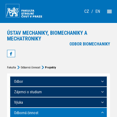
CZ
/
EN
ÚSTAV MECHANIKY, BIOMECHANIKY A
MECHATRONIKY
ODBOR BIOMECHANIKY
Fakulta
Odborná činnost
Projekty
Odbor
Zájemci o studium
Výuka
Odborná činnost