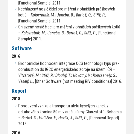
[Functional Sample] 2011.
Nechlazený nosič čidel pro měření v ohništích práškových
kotlů –
Kolovratník, M.; Janeba, B.; Bartoš, O.; Stříž, P.
,
[Functional Sample] 2011.
Chlazený nosič čidel pro měření v ohništích práškových kotlů
–
Kolovratník, M.; Janeba, B.; Bartoš, O.; Stříž, P.
, [Functional
Sample] 2011.
Software
2016
Ekonomické hodnocení integrace CCS technologií typu pre-
combustion do IGCC energetického zdroje na území ČR –
Vitvarová, M.; Stříž, P.; Dlouhý, T.; Novotný, V.; Roussanaly, S.;
Veselý, L.
, [Other Software (not meeting RIV conditions)] 2016.
Report
2018
Posouzení vzniku a transportu úletu kyselých kapek z
odtahového komína 80 m v areálu firmy Glanzstoff - Bohemia
–
Bartoš, O.; Hrdlička, F.; Havlík, J.; Stříž, P.
, [Technical Report]
2018.
2016