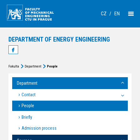
CZ
/
EN
DEPARTMENT OF ENERGY ENGINEERING
Fakulta
Department
People
Department
Contact
People
Briefly
Admission process