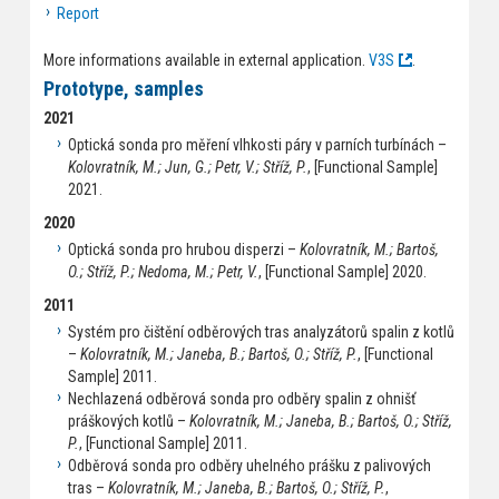
Report
More informations available in external application.
V3S
.
Prototype, samples
2021
Optická sonda pro měření vlhkosti páry v parních turbínách –
Kolovratník, M.; Jun, G.; Petr, V.; Stříž, P.
, [Functional Sample]
2021.
2020
Optická sonda pro hrubou disperzi –
Kolovratník, M.; Bartoš,
O.; Stříž, P.; Nedoma, M.; Petr, V.
, [Functional Sample] 2020.
2011
Systém pro čištění odběrových tras analyzátorů spalin z kotlů
–
Kolovratník, M.; Janeba, B.; Bartoš, O.; Stříž, P.
, [Functional
Sample] 2011.
Nechlazená odběrová sonda pro odběry spalin z ohnišť
práškových kotlů –
Kolovratník, M.; Janeba, B.; Bartoš, O.; Stříž,
P.
, [Functional Sample] 2011.
Odběrová sonda pro odběry uhelného prášku z palivových
tras –
Kolovratník, M.; Janeba, B.; Bartoš, O.; Stříž, P.
,