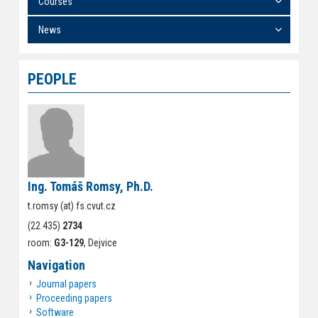
Courses
News
PEOPLE
Ing. Tomáš Romsy, Ph.D.
t.romsy (at) fs.cvut.cz
(22 435)
2734
room:
G3-129
, Dejvice
Navigation
Journal papers
Proceeding papers
Software