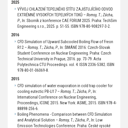
2025
VÝVOJ CHLAZENÍ TEPELNÉHO ŠTÍTU ZAJIŠTUJÍCÍHO ODVOD
EXTRÉMNĚ VYSOKÝCH TEPELNÝCH TOKŮ –
Romsy, T.; Zácha,
P.
, In: Sborník z konference CAE FORUM 2025. Praha: TechSim
Engineering s.r.o., 2025. p. 51-55. ISBN 978-80-908297-3-2.
2016
CFD Simulation of Upward Subcooled Boiling Flow of Freon
R12 –
Romsy, T.; Zácha, P.
, In: ŠIMÁNĚ 2016: Czech-Slovak
Student Conference on Nuclear Engineering. Praha: Czech
Technical University in Prague, 2016. pp. 73-79. Acta
Polytechnica CTU Proceedings. vol. 4. ISSN 2336-5382. ISBN
978-80-01-06069-8.
2015
CFD simulation of water evaporation in cold trap cooler for
cooling eutectic PB-LI17 –
Romsy, T.; Zácha, P.
, In:
International Conference on Nuclear Engineering,
Proceedings, ICONE 2015. New York: ASME, 2015. ISBN 978-4-
88898-256-6.
Boiling Phenomena - Comparison between CFD Simulation
and Analytical Solution –
Romsy, T.; Zácha, P.
, In: Low
Emission Technologies Conference. Praha: České vysoké