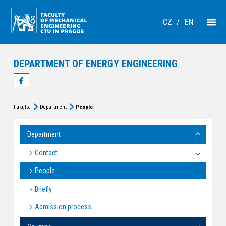
CZ
/
EN
DEPARTMENT OF ENERGY ENGINEERING
Fakulta
Department
People
Department
Contact
People
Briefly
Admission process