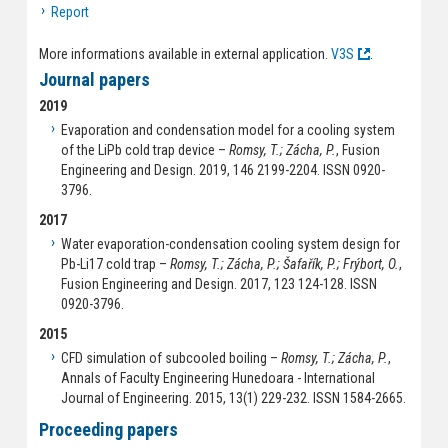
Report
More informations available in external application.
V3S
.
Journal papers
2019
Evaporation and condensation model for a cooling system
of the LiPb cold trap device –
Romsy, T.; Zácha, P.
, Fusion
Engineering and Design. 2019, 146 2199-2204. ISSN 0920-
3796.
2017
Water evaporation-condensation cooling system design for
Pb-Li17 cold trap –
Romsy, T.; Zácha, P.; Šafařík, P.; Frýbort, O.
,
Fusion Engineering and Design. 2017, 123 124-128. ISSN
0920-3796.
2015
CFD simulation of subcooled boiling –
Romsy, T.; Zácha, P.
,
Annals of Faculty Engineering Hunedoara - International
Journal of Engineering. 2015, 13(1) 229-232. ISSN 1584-2665.
Proceeding papers