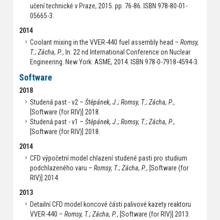
učení technické v Praze, 2015. pp. 76-86. ISBN 978-80-01-
05665-3.
2014
Coolant mixing in the VVER-440 fuel assembly head –
Romsy,
T.; Zácha, P.
, In: 22 nd International Conference on Nuclear
Engineering. New York: ASME, 2014. ISBN 978-0-7918-4594-3.
Software
2018
Studená past - v2 –
Štěpánek, J.; Romsy, T.; Zácha, P.
,
[Software (for RIV)] 2018.
Studená past - v1 –
Štěpánek, J.; Romsy, T.; Zácha, P.
,
[Software (for RIV)] 2018.
2014
CFD výpočetní model chlazení studené pasti pro studium
podchlazeného varu –
Romsy, T.; Zácha, P.
, [Software (for
RIV)] 2014.
2013
Detailní CFD model koncové části palivové kazety reaktoru
VVER-440 –
Romsy, T.; Zácha, P.
, [Software (for RIV)] 2013.