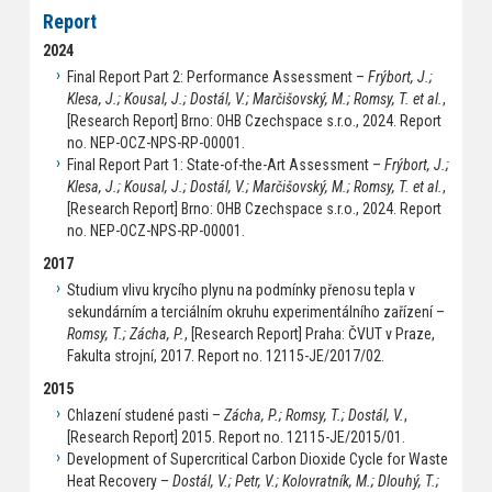
Report
2024
Final Report Part 2: Performance Assessment –
Frýbort, J.;
Klesa, J.; Kousal, J.; Dostál, V.; Marčišovský, M.; Romsy, T. et al.
,
[Research Report] Brno: OHB Czechspace s.r.o., 2024. Report
no. NEP-OCZ-NPS-RP-00001.
Final Report Part 1: State-of-the-Art Assessment –
Frýbort, J.;
Klesa, J.; Kousal, J.; Dostál, V.; Marčišovský, M.; Romsy, T. et al.
,
[Research Report] Brno: OHB Czechspace s.r.o., 2024. Report
no. NEP-OCZ-NPS-RP-00001.
2017
Studium vlivu krycího plynu na podmínky přenosu tepla v
sekundárním a terciálním okruhu experimentálního zařízení –
Romsy, T.; Zácha, P.
, [Research Report] Praha: ČVUT v Praze,
Fakulta strojní, 2017. Report no. 12115-JE/2017/02.
2015
Chlazení studené pasti –
Zácha, P.; Romsy, T.; Dostál, V.
,
[Research Report] 2015. Report no. 12115-JE/2015/01.
Development of Supercritical Carbon Dioxide Cycle for Waste
Heat Recovery –
Dostál, V.; Petr, V.; Kolovratník, M.; Dlouhý, T.;