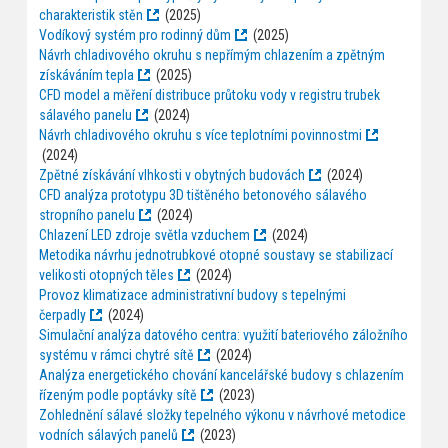
charakteristik stěn
(2025)
Vodíkový systém pro rodinný dům
(2025)
Návrh chladivového okruhu s nepřímým chlazením a zpětným
získáváním tepla
(2025)
CFD model a měření distribuce průtoku vody v registru trubek
sálavého panelu
(2024)
Návrh chladivového okruhu s více teplotními povinnostmi
(2024)
Zpětné získávání vlhkosti v obytných budovách
(2024)
CFD analýza prototypu 3D tištěného betonového sálavého
stropního panelu
(2024)
Chlazení LED zdroje světla vzduchem
(2024)
Metodika návrhu jednotrubkové otopné soustavy se stabilizací
velikosti otopných těles
(2024)
Provoz klimatizace administrativní budovy s tepelnými
čerpadly
(2024)
Simulační analýza datového centra: využití bateriového záložního
systému v rámci chytré sítě
(2024)
Analýza energetického chování kancelářské budovy s chlazením
řízeným podle poptávky sítě
(2023)
Zohlednění sálavé složky tepelného výkonu v návrhové metodice
vodních sálavých panelů
(2023)