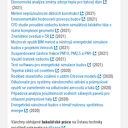
Ekonomická analýza změny zdroje tepla pro bytový dům
(2021)
Měření neprůzvučnosti dělicích konstrukcí
(2021)
Environmentální hodnocení provozu budov
(2021)
CFD studie proudění vzduchu kolem simulátorů lidského těla s
různě komplexní geometrií
(2021)
Znečištění ovzduší v ČR
(2021)
Možnosti využití BIM metod a nástrojů energetické simulace
budov v projekční činnosti
(2021)
Suspendované částice frakce PM10, PM2,5 a PM1
(2021)
Využití čističek vzduchu
(2021)
Test softwaru pro energetické simulace budov
(2021)
Tepelná zátěž od osvětlení
(2020)
Rozklad slunečního ozáření s užitím Erbsova modelu
(2020)
Odlučovače pro systémy všeobecného větrání a průmyslové
využití se zaměřením na odlučování aerosolů a tuků
(2020)
Případová analýza použitelnosti vodních sálavých panelů pro
chlazení průmyslové haly
(2020)
Energetická náročnost budov s téměř nulovou spotřebou
energie
(2020)
Všechny obhájené
bakalářské práce
na Ústavu techniky
prostředí naleznete na
dSpace
.