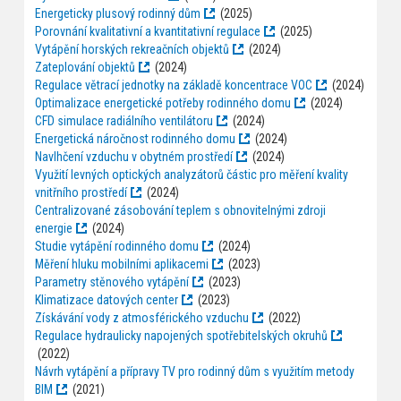
Energeticky plusový rodinný dům
(2025)
Porovnání kvalitativní a kvantitativní regulace
(2025)
Vytápění horských rekreačních objektů
(2024)
Zateplování objektů
(2024)
Regulace větrací jednotky na základě koncentrace VOC
(2024)
Optimalizace energetické potřeby rodinného domu
(2024)
CFD simulace radiálního ventilátoru
(2024)
Energetická náročnost rodinného domu
(2024)
Navlhčení vzduchu v obytném prostředí
(2024)
Využití levných optických analyzátorů částic pro měření kvality
vnitřního prostředí
(2024)
Centralizované zásobování teplem s obnovitelnými zdroji
energie
(2024)
Studie vytápění rodinného domu
(2024)
Měření hluku mobilními aplikacemi
(2023)
Parametry stěnového vytápění
(2023)
Klimatizace datových center
(2023)
Získávání vody z atmosférického vzduchu
(2022)
Regulace hydraulicky napojených spotřebitelských okruhů
(2022)
Návrh vytápění a přípravy TV pro rodinný dům s využitím metody
BIM
(2021)