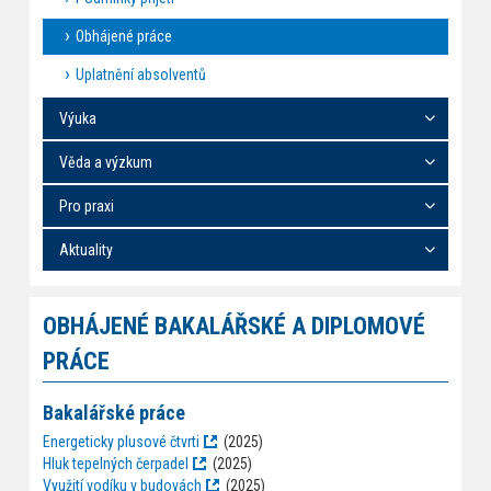
Obhájené práce
Uplatnění absolventů
Výuka
Věda a výzkum
Pro praxi
Aktuality
OBHÁJENÉ BAKALÁŘSKÉ A DIPLOMOVÉ
PRÁCE
Bakalářské práce
Energeticky plusové čtvrti
(2025)
Hluk tepelných čerpadel
(2025)
Využití vodíku v budovách
(2025)