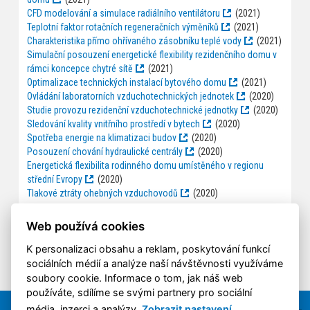
CFD modelování a simulace radiálního ventilátoru
(2021)
Teplotní faktor rotačních regeneračních výměníků
(2021)
Charakteristika přímo ohřívaného zásobníku teplé vody
(2021)
Simulační posouzení energetické flexibility rezidenčního domu v
rámci koncepce chytré sítě
(2021)
Optimalizace technických instalací bytového domu
(2021)
Ovládání laboratorních vzduchotechnických jednotek
(2020)
Studie provozu rezidenční vzduchotechnické jednotky
(2020)
Sledování kvality vnitřního prostředí v bytech
(2020)
Spotřeba energie na klimatizaci budov
(2020)
Posouzení chování hydraulické centrály
(2020)
Energetická flexibilita rodinného domu umístěného v regionu
střední Evropy
(2020)
Tlakové ztráty ohebných vzduchovodů
(2020)
Všechny obhájené
diplomové práce
na Ústavu techniky
Web používá cookies
prostředí naleznete na
dSpace
.
K personalizaci obsahu a reklam, poskytování funkcí
sociálních médií a analýze naší návštěvnosti využíváme
soubory cookie. Informace o tom, jak náš web
používáte, sdílíme se svými partnery pro sociální
média, inzerci a analýzy.
Zobrazit nastavení