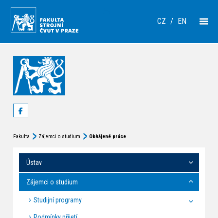
CZ
/
EN
Fakulta
Zájemci o studium
Obhájené práce
Ústav
Zájemci o studium
Studijní programy
Podmínky přijetí