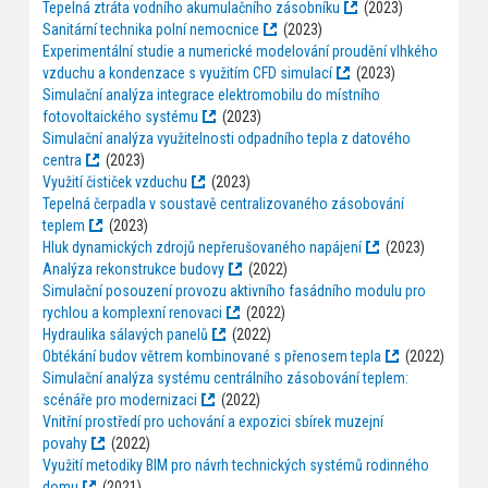
Tepelná ztráta vodního akumulačního zásobníku
(2023)
Sanitární technika polní nemocnice
(2023)
Experimentální studie a numerické modelování proudění vlhkého
vzduchu a kondenzace s využitím CFD simulací
(2023)
Simulační analýza integrace elektromobilu do místního
fotovoltaického systému
(2023)
Simulační analýza využitelnosti odpadního tepla z datového
centra
(2023)
Využití čističek vzduchu
(2023)
Tepelná čerpadla v soustavě centralizovaného zásobování
teplem
(2023)
Hluk dynamických zdrojů nepřerušovaného napájení
(2023)
Analýza rekonstrukce budovy
(2022)
Simulační posouzení provozu aktivního fasádního modulu pro
rychlou a komplexní renovaci
(2022)
Hydraulika sálavých panelů
(2022)
Obtékání budov větrem kombinované s přenosem tepla
(2022)
Simulační analýza systému centrálního zásobování teplem:
scénáře pro modernizaci
(2022)
Vnitřní prostředí pro uchování a expozici sbírek muzejní
povahy
(2022)
Využití metodiky BIM pro návrh technických systémů rodinného
domu
(2021)