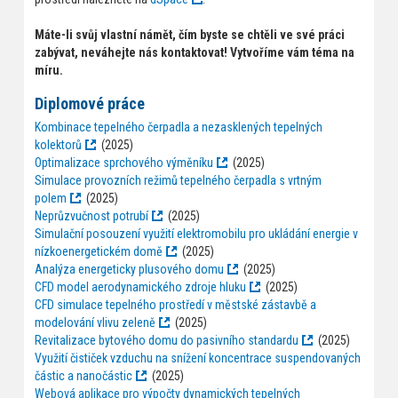
Máte-li svůj vlastní námět, čím byste se chtěli ve své práci
zabývat, neváhejte nás kontaktovat! Vytvoříme vám téma na
míru.
Diplomové práce
Kombinace tepelného čerpadla a nezasklených tepelných
kolektorů
(2025)
Optimalizace sprchového výměníku
(2025)
Simulace provozních režimů tepelného čerpadla s vrtným
polem
(2025)
Neprůzvučnost potrubí
(2025)
Simulační posouzení využití elektromobilu pro ukládání energie v
nízkoenergetickém domě
(2025)
Analýza energeticky plusového domu
(2025)
CFD model aerodynamického zdroje hluku
(2025)
CFD simulace tepelného prostředí v městské zástavbě a
modelování vlivu zeleně
(2025)
Revitalizace bytového domu do pasivního standardu
(2025)
Využití čističek vzduchu na snížení koncentrace suspendovaných
částic a nanočástic
(2025)
Webová aplikace pro výpočty dynamických tepelných