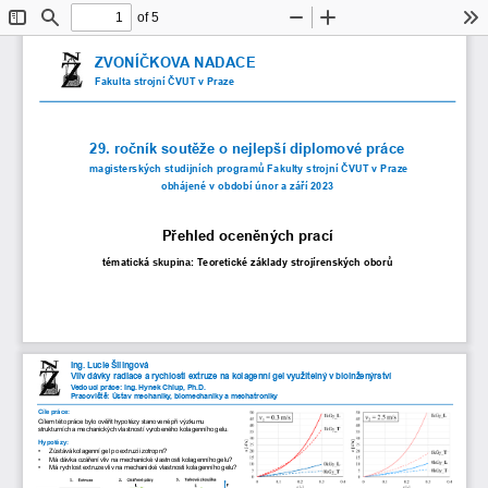
of 5
Toggle
Find
Zoom
Zoom
To
Sidebar
Out
In
ZVONÍČKOVA NADACE
Fakulta strojní ČVUT v Praze
29. ročník soutěže o nejlepší diplomové práce
magisterských studijních programů Fakulty strojní ČVUT v Praze 
obhájené v období únor a září 2023
Přehled oceněných prací
tématická
skupina: 
Teoretické základy strojírenských oborů 
Ing. Lucie Šilingová
Vliv dávky radiace a rychlosti extruze na kolagenní gel využitelný v bioinženýrství
Vedoucí práce: Ing. Hynek Chlup, Ph.D.
Pracoviště: 
Ústav mechaniky, biomechaniky a mechatroniky
Cíle práce:
Cílem této práce bylo ověřit hypotézy stanovené při výzkumu 
strukturních a mechanických vlastností vyrobeného kolagenního gelu. 
Hypotézy:
•
Zůstává kolagenní gel po extruzi izotropní? 
•
Má dávka ozáření vliv na mechanické vlastnosti kolagenního gelu?
•
Má rychlost extruze vliv na mechanické vlastnosti kolagenního gelu?