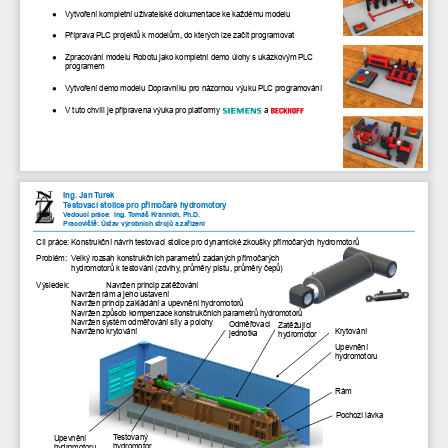
●
Vytvoření kompletní uživatelské dokumentace ke každému modelu
●
Příprava PLC projektů k modelům, do kterých lze začít programovat
●
Zpracování modelu Robotu jako kompletní demo úlohy s ukázkovým PLC 
programem
●
Vytvoření demo modelu Dopravníku pro názornou výuku PLC programování
●
V tuto chvíli je připravena výuka pro platformy 
a
Ing. Jan Turek
Testovací stolice pro přímočaré hydromotory
Vedoucí práce:  Ing. Tomáš Krannich, Ph.D.
Pracoviště: Ústav výrobních strojů a zařízení
Cíl práce: Konstrukční návrh testovací stolice pro dynamické zkoušky přímočarých hydromotorů
Problém:  Velký rozsah konstrukčních parametrů zadaných přímočarých
hydromotorů k testování (zdvihy, průměry pístu, průměry čepů) 
Výsledek: 
Navržen princip zatěžování
Navržen rám a jeho ustavení
Navržen princip zakládání a upevnění hydromotorů
Navržen způsob kompenzace konstrukčních parametrů hydromotorů 
Navržen systém odměřování síly a polohy 
Odměřovací 
Zatěžující 
Navrženo krytování
Krytování 
jednotka
hydromotor
Upevnění 
hydromotoru 
Rám 
Pochozí lávka
Testovaný 
Upevnění 
hydromotor
hydromotoru 