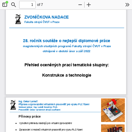
of 7
Toggle
Find
Zoom
Zoom
To
Sidebar
Out
In
ZVONÍČKOVA NADACE
Fakulta strojní ČVUT v Praze
28. ročník soutěže o nejlepší diplomové práce
magisterských studijních programů Fakulty strojní ČVUT v Praze 
obhájené v období únor a září 
2022
Přehled oceněných prací 
tematické skupiny: 
Konstrukce a technologie 
Ing. Oskar Lamač
Příprava a zprovoznění virtuálních pracovišť pro výuku PLC řízení
Vedoucí práce:  Ing. Lukáš Novotný, Ph.D.
Pracoviště: Ústav výrobních strojů a zařízení
Přínosy práce
●
Vytvoření přehledu nástrojů pro virtuální zprovoznění
●
Zpracování 4 modelů virtuálních pracovišť pro výuku PLC řízení