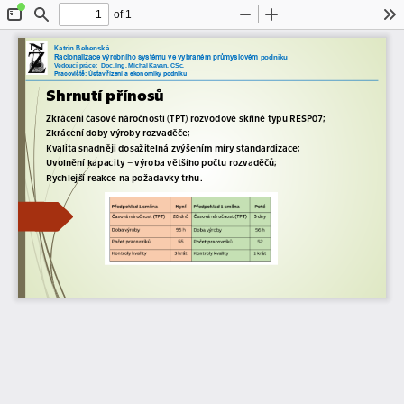
of 1
Toggle
Find
Zoom
Zoom
To
Sidebar
Out
In
Katrin Behenská
podniku
Racionalizace výrobního systému ve vybraném průmyslovém 
Vedoucí práce: 
Doc. Ing. Michal Kavan. CSc.
Pracoviště: Ústav řízení a ekonomiky podniku
Shrnutí
přínosů
Zkrácení
časové
náročnosti
(TPT)
rozvodové
skříně
typu
RESP
07;
Zkrácení
doby
výroby
rozvaděče
;
Kvalita
snadněji
dosažitelná
zvýšením
míry
standardizace
;
Uvolnění
kapacity
– výroba
většího
počtu
rozvaděčů;
Rychlejší
reakce
na
požadavky
trhu.