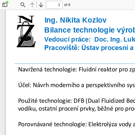
of 4
Toggle
Find
Previous
Next
Sidebar
Ing. Nikita Kozlov
Bilance
technologie
výro
Vedoucí práce:  Doc. Ing. Lu
Pracoviště: Ústav procesní a
Navržená technologie: Fluidní reaktor pro 
Účel: Návrh moderního a perspektivního sys
Použité technologie: DFB (Dual
Fluidized
vodíku, ostatní procení prvky, běžné pro proc
Porovnávané technologie: Elektrolýza vody 