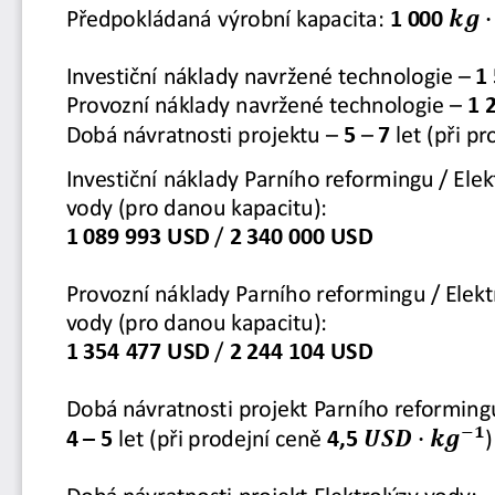
𝒌𝒌𝒌𝒌
Předpokládaná výrobní kapacita: 
1 000
Investiční náklady navržené technologie 
–
1
Provozní náklady navržené technologie 
–
1 
Dobá návratnosti projektu 
–
5 
–
7 
let (při p
Investiční náklady Parního reformingu
/ Elek
vody (pro danou kapacitu):
1 089 993 USD
/ 
2 340 000 USD
Provozní náklady Parního 
reformingu
/ Elekt
vody (pro danou kapacitu): 
1 354 477 USD
/ 
2 244 104 USD
Dobá návratnosti projekt Parního 
reforming
−𝟏𝟏
𝑼𝑼𝑼𝑼𝑼𝑼 �𝒌𝒌𝒌𝒌
)
4 – 5 
let (při prodejní ceně 
4,5 