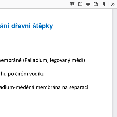
Current
Presentation
Open
Print
Download
To
View
Mode
ání
dřevní
štěpky
 membráně (Palladium, legovaný mědí)
rhu po čirém vodíku
ladium
-
měděná membrána na separaci 