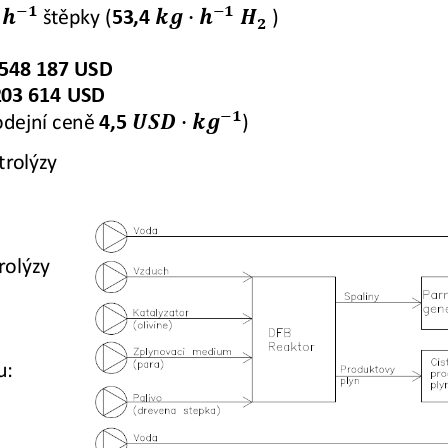
−𝟏𝟏
−𝟏𝟏
 �𝒉𝒉
𝒌𝒌𝒌𝒌 �𝒉𝒉
𝑯𝑯
štěpky (
53,4 
)
𝟐𝟐
 548 187 USD
203 614 USD
−𝟏𝟏
𝑼𝑼𝑼𝑼𝑼𝑼 �𝒌𝒌𝒌𝒌
)
rodejní ceně 
4,5 
trolýzy 
rolýzy 
u
: