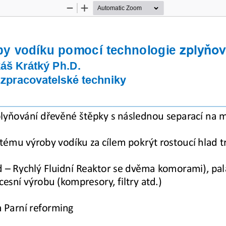
Zoom
Zoom
Out
In
by
vodíku
pomocí
technologie
zplyňov
káš Krátký Ph.D.
 zpracovatelské techniky
zplyňování dřevěné štěpky s následnou separací na
tému výroby vodíku za cílem pokrýt rostoucí hlad t
   Bed
–
Rychlý Fluidní Reaktor se dvěma komorami), pa
esní výrobu (kompresory, filtry atd.) 
a Parní reforming