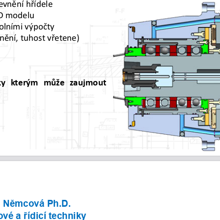
evnění
hřídele
D
modelu
olními
výpočty
nění,
tuhost
vřetene)
ky
kterým
může
zaujmout
Ing. Petr Marek
a Němcová Ph.D.
jové
a 
řídicí
techniky