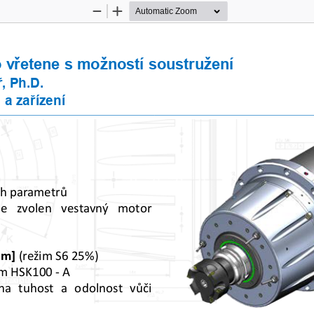
Zoom
Zoom
Out
In
 vřetene s možností soustružení
ř, Ph.D.
 a zařízení
ch
parametrů
ne
zvolen
vestavný
motor
·m
]
(režim
S
6
25
%
)
ím
HSK
100
-
A
na
tuhost
a
odolnost
vůči