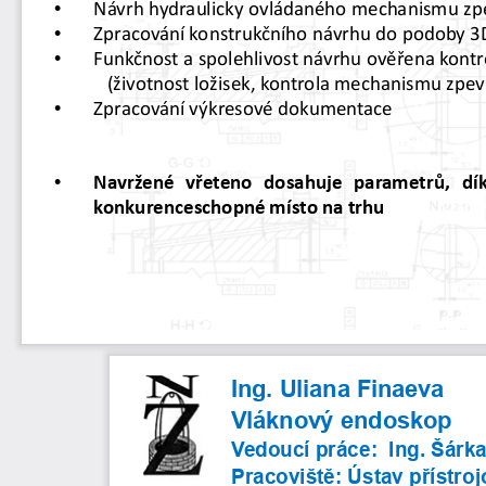
•
Návrh
hydraulicky
ovládaného
mechanismu
zp
•
Zpracování
konstrukčního
návrhu
do
podoby
3
•
Funkčnost
a
spolehlivost
návrhu
ověřena
kontr
(životnost
ložisek,
kontrola
mechanismu
zpev
•
Zpracování
výkresové
dokumentace
•
Navržené
vřeteno
dosahuje
parametrů,
dí
konkurenceschopné
místo
na
trhu
Ing. 
Uliana
Finaeva
Vláknový endoskop
Vedoucí práce: 
Ing. Šárk
Pracoviště: 
Ústav
přístro