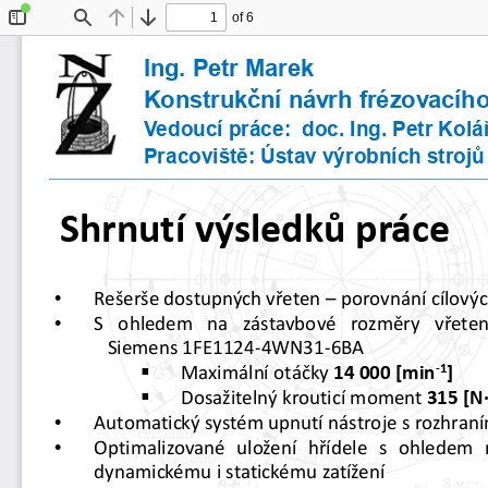
of 6
Toggle
Find
Previous
Next
Sidebar
Ing. Petr Marek
Konstrukční návrh frézovacího
Vedoucí práce:  doc. Ing. Petr Kolá
Pracoviště: Ústav výrobních strojů 
Shrnutí výsledků práce
•
Rešerše
dostupných
vřeten
–
porovnání
cílový
•
S
ohledem
na
zástavbové
rozměry
vřete
Siemens
1
FE
1124
-
4
WN
31
-
6
BA

-
1
Maximální
otáčky
14
000
[min
]

Dosažitelný
krouticí
moment
315
[
N
•
Automatický
systém
upnutí
nástroje
s
rozhran
•
Optimalizované
uložení
hřídele
s
ohledem
dynamickému
i
statickému
zatížení