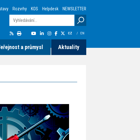
stavy
Rozvrhy
KOS
Helpdesk
NEWSLETTER
CZ
/
EN
eřejnost a průmysl
Aktuality