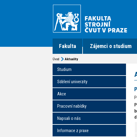
Fakulta
Zájemci o studium
Úvod
Aktuality
Studium
Sdělení univerzity
P
Akce
P
P
Pracovní nabídky
b
d
Napsali o nás
Informace z praxe