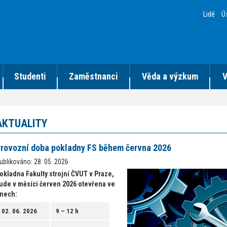
Lidé
Ú
Studenti
Zaměstnanci
Věda a výzkum
V
AKTUALITY
rovozní doba pokladny FS během června 2026
ublikováno: 28. 05. 2026
okladna Fakulty strojní ČVUT v Praze,
ude v měsíci červen 2026 otevřena ve
nech:
02. 06. 2026
9 – 12 h