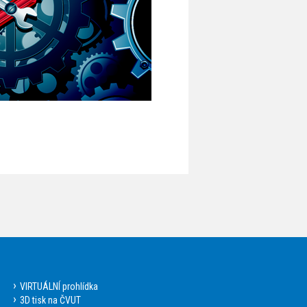
VIRTUÁLNÍ prohlídka
3D tisk na ČVUT