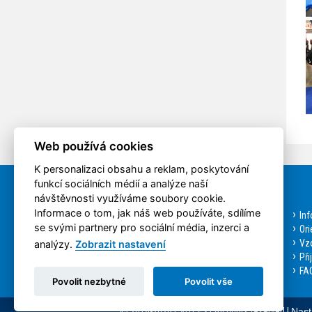
Web používá cookies
K personalizaci obsahu a reklam, poskytování
funkcí sociálních médií a analýze naší
Rychlá volba
návštěvnosti využíváme soubory cookie.
Informace o tom, jak náš web používáte, sdílíme
Aktuality
In
se svými partnery pro sociální média, inzerci a
Bakalářské studium
Ori
Magisterské studium
Vzo
analýzy.
Zobrazit nastavení
Doktorské studium
Při
Přihláška ke studiu
FAQ
Povolit nezbytné
Povolit vše
© 2014-2026 ČVUT FS | All rights reserved |
Nast