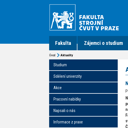
Fakulta
Zájemci o studium
Úvod
Aktuality
Studium
Sdělení univerzity
N
Akce
P
N
Pracovní nabídky
p
n
Napsali o nás
F
s
Informace z praxe
Č