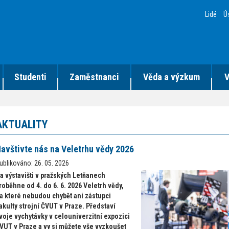
Lidé
Ú
Studenti
Zaměstnanci
Věda a výzkum
V
AKTUALITY
avštivte nás na Veletrhu vědy 2026
ublikováno: 26. 05. 2026
a výstavišti v pražských Letňanech
roběhne od 4. do 6. 6. 2026 Veletrh vědy,
a které nebudou chybět ani zástupci
akulty strojní ČVUT v Praze. Představí
voje vychytávky v celouniverzitní expozici
VUT v Praze a vy si můžete vše vyzkoušet