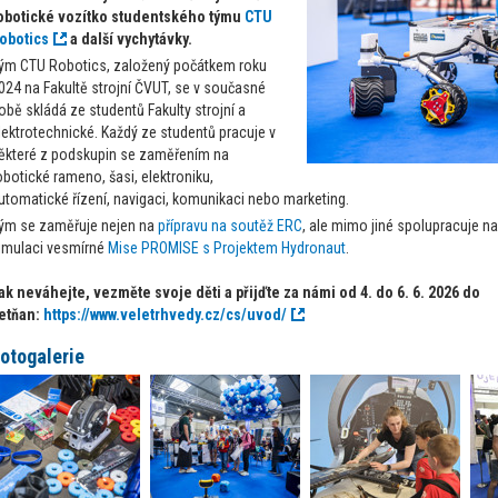
obotické vozítko studentského týmu
CTU
obotics
a další vychytávky.
ým CTU Robotics, založený počátkem roku
024 na Fakultě strojní ČVUT, se v současné
obě skládá ze studentů Fakulty strojní a
lektrotechnické. Každý ze studentů pracuje v
ěkteré z podskupin se zaměřením na
obotické rameno, šasi, elektroniku,
utomatické řízení, navigaci, komunikaci nebo marketing.
ým se zaměřuje nejen na
přípravu na soutěž ERC
, ale mimo jiné spolupracuje 
imulaci vesmírné
Mise PROMISE s Projektem Hydronaut
.
ak neváhejte, vezměte svoje děti a přijďte za námi od 4. do 6. 6. 2026 do
etňan:
https://www.veletrhvedy.cz/cs/uvod/
otogalerie