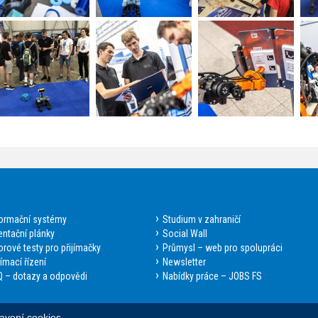
formační systémy
Studium v zahraničí
entační plánky
Social Wall
rové testy pro přijímačky
Průmysl – web pro spolupráci
jímací řízení
Newsletter
 – dotazy a odpovědi
Nabídky práce – JOBS FS
avení cookies