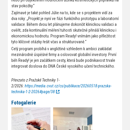
nebo při objektivním hodnocení účinků kosmetických přípravků na
stav pokožky.“
Zajímavé je také pohled Júlie na to, kde se s projektem vidí za
dva roky: „Projekt je nyní ve fázi funkčního prototypu a laboratorní
validace. Během dvou let plánujeme dokončit klinickou validaci a
ověřit, zda kontinuální měření tuhosti skutečně přináší klinickou i
ekonomickou hodnotu. Program Ready! vnímám jako příležitost
tyto klíčové otázky řešit včas a strukturovaně.“
Celý program probíhá v angličtině vzhledem k ambici zakládat
mezinárodně úspěšné firmy a oslovovat globální investory. První
běh Ready! je jen začátkem cesty, která bude podnikavost trvale
integrovat doslova do DNA České vysokého učení technického.
Převzato z Pražské Techniky 1-
2/2026:
https://media.cvut.cz/cs/publikace/20260518-prazska-
technika-1-2-2026#page/38
Fotogalerie