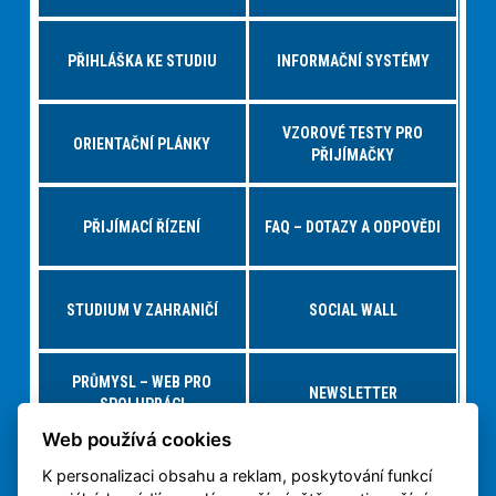
PŘIHLÁŠKA KE STUDIU
INFORMAČNÍ SYSTÉMY
VZOROVÉ TESTY PRO
ORIENTAČNÍ PLÁNKY
PŘIJÍMAČKY
PŘIJÍMACÍ ŘÍZENÍ
FAQ – DOTAZY A ODPOVĚDI
STUDIUM V ZAHRANIČÍ
SOCIAL WALL
PRŮMYSL – WEB PRO
NEWSLETTER
SPOLUPRÁCI
Web používá cookies
K personalizaci obsahu a reklam, poskytování funkcí
NABÍDKY PRÁCE – JOBS FS
VIRTUÁLNÍ PROHLÍDKA