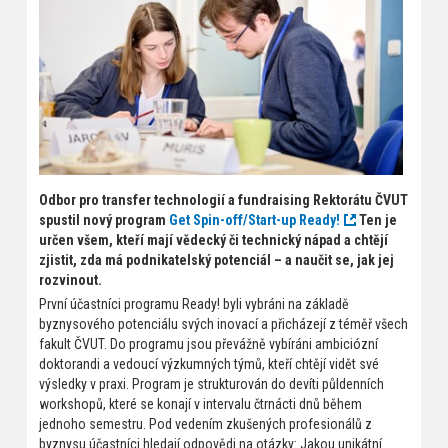
Odbor pro transfer technologií a fundraising Rektorátu ČVUT
spustil nový program
Get Spin-off/Start-up Ready!
Ten je
určen všem, kteří mají vědecký či technický nápad a chtějí
zjistit, zda má podnikatelský potenciál – a naučit se, jak jej
rozvinout.
První účastníci programu Ready! byli vybráni na základě
byznysového potenciálu svých inovací a přicházejí z téměř všech
fakult ČVUT. Do programu jsou převážně vybíráni ambiciózní
doktorandi a vedoucí výzkumných týmů, kteří chtějí vidět své
výsledky v praxi. Program je strukturován do devíti půldenních
workshopů, které se konají v intervalu čtrnácti dnů během
jednoho semestru. Pod vedením zkušených profesionálů z
byznysu účastníci hledají odpovědi na otázky: Jakou unikátní