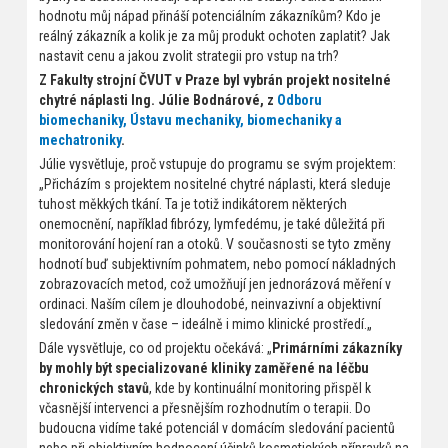
hodnotu můj nápad přináší potenciálním zákazníkům? Kdo je
reálný zákazník a kolik je za můj produkt ochoten zaplatit? Jak
nastavit cenu a jakou zvolit strategii pro vstup na trh?
Z Fakulty strojní ČVUT v Praze byl vybrán projekt nositelné
chytré náplasti Ing. Júlie Bodnárové, z
Odboru
biomechaniky, Ústavu mechaniky, biomechaniky a
mechatroniky
.
Júlie vysvětluje, proč vstupuje do programu se svým projektem:
„Přicházím s projektem nositelné chytré náplasti, která sleduje
tuhost měkkých tkání. Ta je totiž indikátorem některých
onemocnění, například fibrózy, lymfedému, je také důležitá při
monitorování hojení ran a otoků. V současnosti se tyto změny
hodnotí buď subjektivním pohmatem, nebo pomocí nákladných
zobrazovacích metod, což umožňují jen jednorázová měření v
ordinaci. Naším cílem je dlouhodobé, neinvazivní a objektivní
sledování změn v čase – ideálně i mimo klinické prostředí.„
Dále vysvětluje, co od projektu očekává: „
Primárními zákazníky
by mohly být specializované kliniky zaměřené na léčbu
chronických stavů
, kde by kontinuální monitoring přispěl k
včasnější intervenci a přesnějším rozhodnutím o terapii. Do
budoucna vidíme také potenciál v domácím sledování pacientů