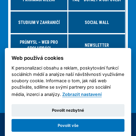
STUDIUM V ZAHRANIČÍ
SOCIAL WALL
PRŮMYSL – WEB PRO
NEWSLETTER
SPOLUPRÁCI
Web používá cookies
K personalizaci obsahu a reklam, poskytování funkcí
NABÍDKY PRÁCE – JOBS FS
VIRTUÁLNÍ PROHLÍDKA
sociálních médií a analýze naší návštěvnosti využíváme
soubory cookie. Informace o tom, jak náš web
používáte, sdílíme se svými partnery pro sociální
OCHRANA OSOBNÍCH
3D TISK NA ČVUT
ÚDAJŮ
média, inzerci a analýzy.
Zobrazit nastavení
Povolit nezbytné
© 2014-2026 ČVUT FS | All rights reserved |
Povolit vše
Nastavení cookies