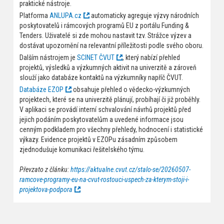
praktické nástroje.
Platforma
ANLUPA.cz
automaticky agreguje výzvy národních
poskytovatelů i rámcových programů EU z portálu Funding &
Tenders. Uživatelé si zde mohou nastavit tzv. Strážce výzev a
dostávat upozornění na relevantní příležitosti podle svého oboru.
Dalším nástrojem je
SCINET ČVUT
, který nabízí přehled
projektů, výsledků a výzkumných aktivit na univerzitě a zároveň
slouží jako databáze kontaktů na výzkumníky napříč ČVUT.
Databáze EZOP
obsahuje přehled o vědecko-výzkumných
projektech, které se na univerzitě plánují, probíhají či již proběhly.
V aplikaci se provádí interní schvalování návrhů projektů před
jejich podáním poskytovatelům a uvedené informace jsou
cenným podkladem pro všechny přehledy, hodnocení i statistické
výkazy. Evidence projektů v EZOPu zásadním způsobem
zjednodušuje komunikaci řešitelského týmu.
Převzato z článku:
https://aktualne.cvut.cz/stalo-se/20260507-
ramcove-programy-eu-na-cvut-rostouci-uspech-za-kterym-stoji-i-
projektova-podpora