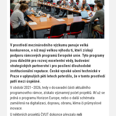
V prostředí mezinárodního výzkumu panuje velká
konkurence, v níž mají velkou výhodu ti, kteří získají
podporu rámcových programů Evropské unie. Tyto programy
jsou důležité pro rozvoj excelentní vědy, budování
strategických partnerství i pro posílení dlouhodobé
institucionální reputace. České vysoké učení technické v
Praze v uplynulých pěti letech potvrdilo, že v tomto prostředí
patří mezi úspěšné.
V období 2021–2026, tedy v dosavadní části aktuálního
programového rámce, získalo významný počet projektů. Ať už se
jedná o programu Horizon Europe, nebo o další schémata
zaměřená na digitalizaci, dopravu, obranu, klima či průmyslové
inovace.
U některých projektů ČVUT dokonce převzalo
roli