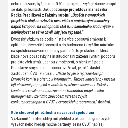
nebo realizace, byť jen menší části projektu, zvyšuje šance chopit
se další příležitosti. Jak upozorňuje
projektová manažerka
Radka Preclíková z Fakulty strojní:
„Úspěch v evropských
projektech stojí na vztazích mezi vědci a projektovými manažery
napříč Evropou i na schopnosti stát už u samotného zrodu výzev a
nepřipojovat se až ve chvíli, kdy jsou vypsané.“
Evropský výzkum se podle ní stále více posouvá směrem k
aplikacím, diverzitě konsorcií a do budoucna i k vyšším nárokům
na spolufinancování ze strany partnerů. To je okolnost, která
klade nové požadavky na institucionální zázemí i vnitřní podporu
projektových týmů. Jednou z možností, o nichž má podle
Preclíkové smysl do budoucna uvažovat, je také vlastní
zastoupení ČVUT v Bruselu.
„Nešlo by jen o reprezentaci při
Evropské komisi a přístup k informacím. Taková kancelář by musela
být efektivně propojená s vnitřním systémem univerzity. Právě v
kombinaci se silnou a motivovanou komunitou projektového
managementu lze tímto způsobem výrazně zvýšit
konkurenceschopnost ČVUT v evropských programech,“
dodává.
Kde sledovat příležitosti a navazovat spolupráci
Výzkumníkům, kteří chtějí mít přehled o aktuálních grantových
výzvách nebo hledají možné partnery, se na ČVUT nabízejí