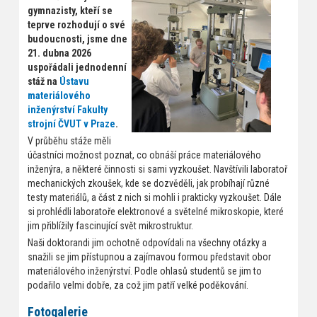
gymnazisty, kteří se
teprve rozhodují o své
budoucnosti, jsme dne
21. dubna 2026
uspořádali jednodenní
stáž na
Ústavu
materiálového
inženýrství Fakulty
strojní ČVUT v Praze
.
V průběhu stáže měli
účastníci možnost poznat, co obnáší práce materiálového
inženýra, a některé činnosti si sami vyzkoušet. Navštívili laboratoř
mechanických zkoušek, kde se dozvěděli, jak probíhají různé
testy materiálů, a část z nich si mohli i prakticky vyzkoušet. Dále
si prohlédli laboratoře elektronové a světelné mikroskopie, které
jim přiblížily fascinující svět mikrostruktur.
Naši doktorandi jim ochotně odpovídali na všechny otázky a
snažili se jim přístupnou a zajímavou formou představit obor
materiálového inženýrství. Podle ohlasů studentů se jim to
podařilo velmi dobře, za což jim patří velké poděkování.
Fotogalerie